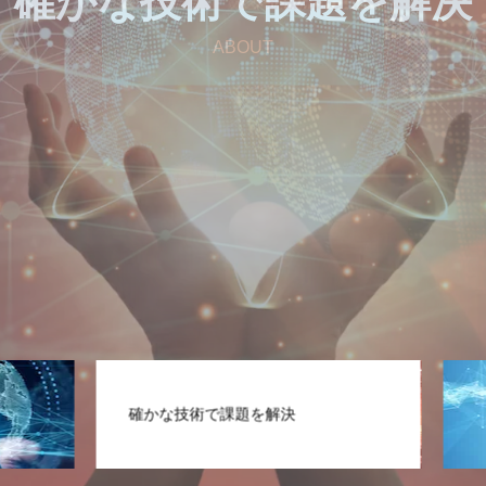
あ
確
経
な
か
験
た
豊
な
の
か
技
頼
な
術
れ
で
技
る
術
課
パ
者
題
ー
が
を
ト
伴
解
ナ
走
決
ABOUT
確かな技術で課題を解決