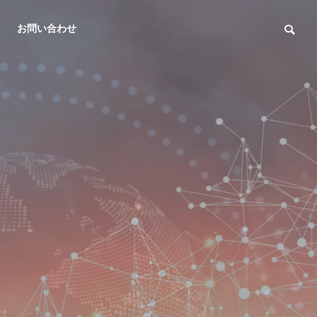
お問い合わせ
出来事・経験
茶道
OUTLINE
会社概要
PARTNER
ホームページ制作取り組みへ
茶道とDX
提携会社
SYSTEM
の想い
EMENT
DESIGN
ITシステムデザイン