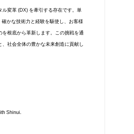
ル変革 (DX) を牽引する存在です。単
て、単なる外部委託先ではありません。
、ヘブライ語の「変化」に由来します。
ず、確かな技術力と経験を駆使し、お客様
、経験豊富なCTOと同じ視点でデジタ
に最適解をもたらす
功を導くデジタル変革のアーキテクト
のを根底から革新します。この挑戦を通
る「戦略的参謀」です。潜在的な課題を
創の熱量
客様に寄り添い、その課題を深く理解し
と、社会全体の豊かな未来創造に貢献し
えることで、お客様と共に確固たる未来
らの課題として挑む
み、 確実な「変化（Shinui）」を
す
践力と行動力
一社一社の革新が、社会全体の「変化」
私たちは力強く支え続けます。
th Shinui.
th Shinui.
th Shinui.
th Shinui.