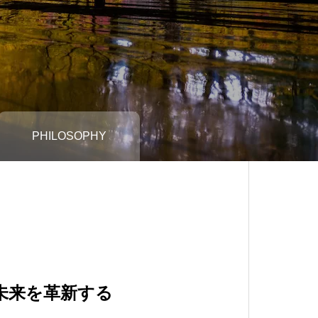
PHILOSOPHY
Y
未来を革新する
共創する
る3つの価値
支え・導く