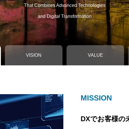
That Combines Advanced Technologies
and Digital Transformation
VISION
VALUE
MISSION
VISION
VALUE
PHILOSOPH
DXでお客様の
成長の未来を
私たちが約束す
確かな変化を