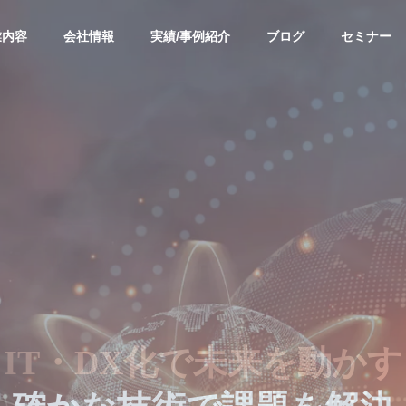
業内容
会社情報
実績/事例紹介
ブログ
セミナー
・経験
出来事・経験
PURPOSE
パーパス
ACCESS
ルの功罪
BitLockerについて
アクセス
RISK
ASSET
I
T
・
D
X
化
で
未
来
を
動
か
す
T
MANAGEMENT
MANAG
ート
ITリスクマネジメント
IT資産管理