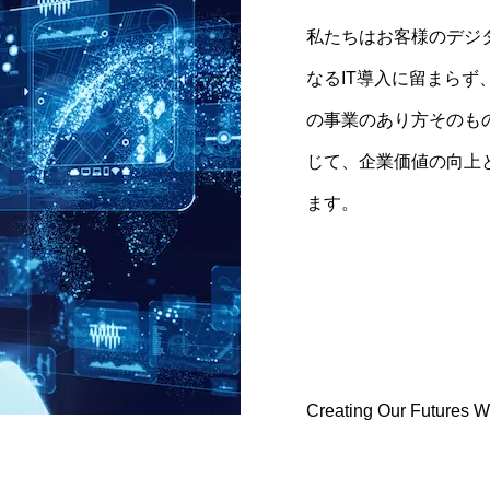
私たちはお客様のデジタ
私たちはお客様にとっ
1. Tech : 技術への誇り
社名「Shinui」は
なるIT導入に留まら
事業の根幹に入り込み
確かな技術で、課題
私たちは、お客様の成
の事業のあり方そのも
ル戦略を立案・実行す
2. Passion : 未来共
（設計者）です。 お
じて、企業価値の向上
最大の成長機会へと変
あなたの課題を、自
た上で事業の根幹に入り込
ます。
を築き上げます。
3. Action : 行動を起こ
描き、実行します。
結果をもたらす、実
技術と使命を力に、 
となる。 その礎を、
Creating Our Futures Wi
Creating Our Futures Wi
Creating Our Futures Wi
Creating Our Futures Wi