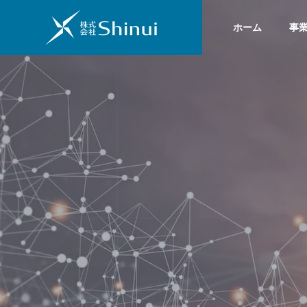
ホーム
事
茶道
出来事
Greeting
ごあいさつ
BLOG
SERVICE
COMPANY
ブログ
事業内容
会社情報
HISTORY
組みへ
茶道とDX
デジタ
会社沿革
TOOL
SUPPOR
ITツールサポ